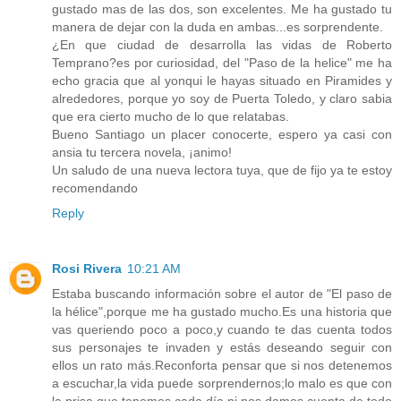
gustado mas de las dos, son excelentes. Me ha gustado tu
manera de dejar con la duda en ambas...es sorprendente.
¿En que ciudad de desarrolla las vidas de Roberto
Temprano?es por curiosidad, del "Paso de la helice" me ha
echo gracia que al yonqui le hayas situado en Piramides y
alrededores, porque yo soy de Puerta Toledo, y claro sabia
que era cierto mucho de lo que relatabas.
Bueno Santiago un placer conocerte, espero ya casi con
ansia tu tercera novela, ¡animo!
Un saludo de una nueva lectora tuya, que de fijo ya te estoy
recomendando
Reply
Rosi Rivera
10:21 AM
Estaba buscando información sobre el autor de "El paso de
la hélice",porque me ha gustado mucho.Es una historia que
vas queriendo poco a poco,y cuando te das cuenta todos
sus personajes te invaden y estás deseando seguir con
ellos un rato más.Reconforta pensar que si nos detenemos
a escuchar,la vida puede sorprendernos;lo malo es que con