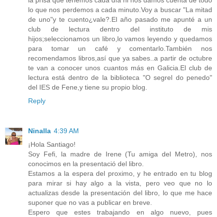
la prisa que tenemos cada día ni nos damos cuenta de todo
lo que nos perdemos a cada minuto.Voy a buscar "La mitad
de uno"y te cuento¿vale?.El año pasado me apunté a un
club de lectura dentro del instituto de mis
hijos;seleccionamos un libro,lo vamos leyendo y quedamos
para tomar un café y comentarlo.También nos
recomendamos libros,así que ya sabes..a partir de octubre
te van a conocer unos cuantos más en Galicia.El club de
lectura está dentro de la biblioteca "O segrel do penedo"
del IES de Fene,y tiene su propio blog.
Reply
Ninalla
4:39 AM
¡Hola Santiago!
Soy Fefi, la madre de Irene (Tu amiga del Metro), nos
conocimos en la presentació del libro.
Estamos a la espera del proximo, y he entrado en tu blog
para mirar si hay algo a la vista, pero veo que no lo
actualizas desde la presentación del libro, lo que me hace
suponer que no vas a publicar en breve.
Espero que estes trabajando en algo nuevo, pues